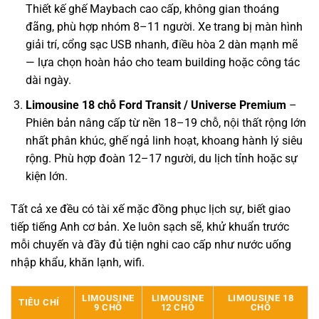
Thiết kế ghế Maybach cao cấp, không gian thoáng
đãng, phù hợp nhóm 8–11 người. Xe trang bị màn hình
giải trí, cổng sạc USB nhanh, điều hòa 2 dàn mạnh mẽ
— lựa chọn hoàn hảo cho team building hoặc công tác
dài ngày.
Limousine 18 chỗ Ford Transit / Universe Premium
–
Phiên bản nâng cấp từ nền 18–19 chỗ, nội thất rộng lớn
nhất phân khúc, ghế ngả linh hoạt, khoang hành lý siêu
rộng. Phù hợp đoàn 12–17 người, du lịch tỉnh hoặc sự
kiện lớn.
Tất cả xe đều có tài xế mặc đồng phục lịch sự, biết giao
tiếp tiếng Anh cơ bản. Xe luôn sạch sẽ, khử khuẩn trước
mỗi chuyến và đầy đủ tiện nghi cao cấp như nước uống
nhập khẩu, khăn lạnh, wifi.
LIMOUSINE
LIMOUSINE
LIMOUSINE 18
TIÊU CHÍ
9 CHỖ
12 CHỖ
CHỖ