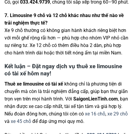
Có, gọi
033.424.9739
, chúng tôi sắp xếp trong 60–90 phút.
7. Limousine 9 chỗ và 12 chỗ khác nhau như thế nào về
trải nghiệm thực tế?
Xe 9 chỗ thường có không gian hành khách riêng biệt hơn
với mỗi ghế rộng rãi hơn — phù hợp cho nhóm VIP nhỏ cần
sự riêng tư. Xe 12 chỗ có thêm điều hòa 2 dàn, phù hợp
cho hành trình dài hoặc thời tiết nóng ẩm tại miền Nam.
Kết luận – Đặt ngay dịch vụ thuê xe limousine
có tài xế hôm nay!
Thuê xe limousine có tài xế
không chỉ là phương tiện di
chuyển mà còn là trải nghiệm đẳng cấp, giúp bạn thư giãn
trọn vẹn trên mọi hành trình. Với
SaigonLienTinh.com
, bạn
nhận được xe cao cấp nhất, tài xế tận tâm và giá hợp lý.
Nếu đoàn đông hơn, chúng tôi còn có
xe 16 chỗ
,
xe 29 chỗ
và
xe 45 chỗ
để đáp ứng mọi quy mô.