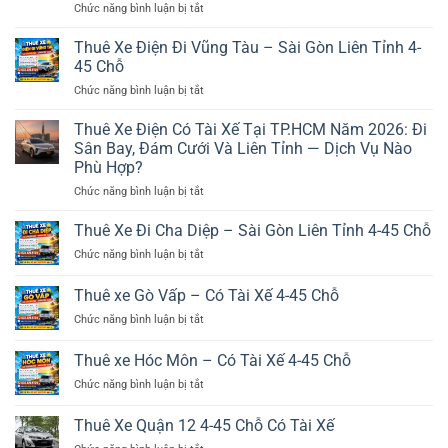
ở
Chức năng bình luận bị tắt
Thuê
Xe
Thuê Xe Điện Đi Vũng Tàu – Sài Gòn Liên Tỉnh 4-
Điện
45 Chỗ
Đi
ở
Chức năng bình luận bị tắt
Phan
Thuê
Thiết
Xe
Thuê Xe Điện Có Tài Xế Tại TP.HCM Năm 2026: Đi
–
Điện
Mũi
Sân Bay, Đám Cưới Và Liên Tỉnh — Dịch Vụ Nào
Đi
Né.
Phù Hợp?
Vũng
SGLT
ở
Chức năng bình luận bị tắt
Tàu
4-
Thuê
–
45
Xe
Sài
Thuê Xe Đi Cha Diệp – Sài Gòn Liên Tỉnh 4-45 Chỗ
Chỗ
Điện
Gòn
ở
Chức năng bình luận bị tắt
Có
Liên
Thuê
Tài
Tỉnh
Xe
Thuê xe Gò Vấp – Có Tài Xế 4-45 Chỗ
Xế
4-
Đi
Tại
45
ở
Chức năng bình luận bị tắt
Cha
TP.HCM
Chỗ
Thuê
Diệp
Năm
xe
–
Thuê xe Hóc Môn – Có Tài Xế 4-45 Chỗ
2026:
Gò
Sài
Đi
ở
Chức năng bình luận bị tắt
Vấp
Gòn
Sân
Thuê
–
Liên
Bay,
xe
Có
Thuê Xe Quận 12 4-45 Chỗ Có Tài Xế
Tỉnh
Đám
Hóc
Tài
4-
Cưới