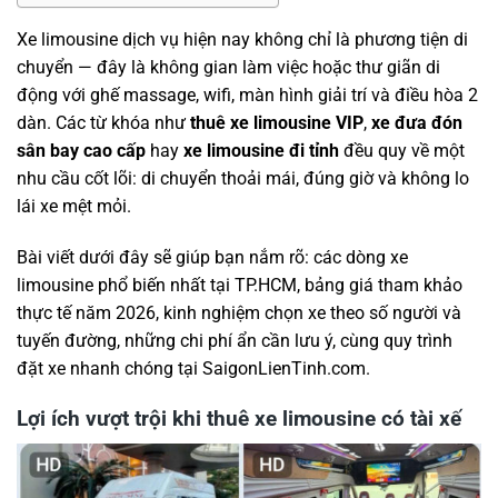
Xe limousine dịch vụ hiện nay không chỉ là phương tiện di
chuyển — đây là không gian làm việc hoặc thư giãn di
động với ghế massage, wifi, màn hình giải trí và điều hòa 2
dàn. Các từ khóa như
thuê xe limousine VIP
,
xe đưa đón
sân bay cao cấp
hay
xe limousine đi tỉnh
đều quy về một
nhu cầu cốt lõi: di chuyển thoải mái, đúng giờ và không lo
lái xe mệt mỏi.
Bài viết dưới đây sẽ giúp bạn nắm rõ: các dòng xe
limousine phổ biến nhất tại TP.HCM, bảng giá tham khảo
thực tế năm 2026, kinh nghiệm chọn xe theo số người và
tuyến đường, những chi phí ẩn cần lưu ý, cùng quy trình
đặt xe nhanh chóng tại SaigonLienTinh.com.
Lợi ích vượt trội khi thuê xe limousine có tài xế