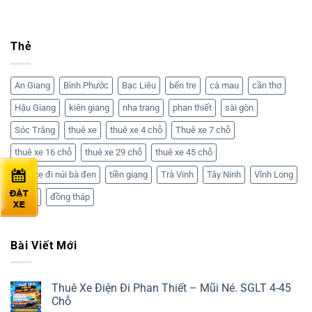
Thẻ
An Giang
Bình Phước
Bạc Liêu
bến tre
cà mau
cần thơ
Hậu Giang
kiên giang
nha trang
phan thiết
sài gòn
Sóc Trăng
thuê xe
thuê xe 4 chỗ
Thuê xe 7 chỗ
thuê xe 16 chỗ
thuê xe 29 chỗ
thuê xe 45 chỗ
thuê xe đi núi bà đen
tiền giang
Trà Vinh
Tây Ninh
Vĩnh Long
đà lạt
đồng tháp
Bài Viết Mới
Thuê Xe Điện Đi Phan Thiết – Mũi Né. SGLT 4-45
Chỗ