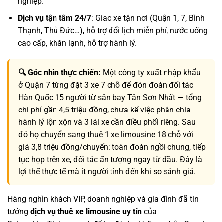
nghiệp.
Dịch vụ tận tâm 24/7
: Giao xe tận nơi (Quận 1, 7, Bình
Thạnh, Thủ Đức…), hỗ trợ đổi lịch miễn phí, nước uống
cao cấp, khăn lạnh, hỗ trợ hành lý.
🔍 Góc nhìn thực chiến:
Một công ty xuất nhập khẩu
ở Quận 7 từng đặt 3 xe 7 chỗ để đón đoàn đối tác
Hàn Quốc 15 người từ sân bay Tân Sơn Nhất — tổng
chi phí gần 4,5 triệu đồng, chưa kể việc phân chia
hành lý lộn xộn và 3 lái xe cần điều phối riêng. Sau
đó họ chuyển sang thuê 1 xe limousine 18 chỗ với
giá 3,8 triệu đồng/chuyến: toàn đoàn ngồi chung, tiếp
tục họp trên xe, đối tác ấn tượng ngay từ đầu. Đây là
lợi thế thực tế mà ít người tính đến khi so sánh giá.
Hàng nghìn khách VIP, doanh nghiệp và gia đình đã tin
tưởng
dịch vụ thuê xe limousine uy tín
của