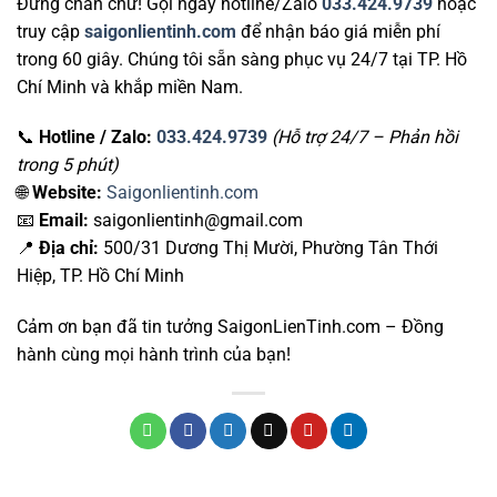
Đừng chần chừ! Gọi ngay hotline/Zalo
033.424.9739
hoặc
truy cập
saigonlientinh.com
để nhận báo giá miễn phí
trong 60 giây. Chúng tôi sẵn sàng phục vụ 24/7 tại TP. Hồ
Chí Minh và khắp miền Nam.
📞
Hotline / Zalo:
033.424.9739
(Hỗ trợ 24/7 – Phản hồi
trong 5 phút)
🌐
Website:
Saigonlientinh.com
📧
Email:
saigonlientinh@gmail.com
📍
Địa chỉ:
500/31 Dương Thị Mười, Phường Tân Thới
Hiệp, TP. Hồ Chí Minh
Cảm ơn bạn đã tin tưởng SaigonLienTinh.com – Đồng
hành cùng mọi hành trình của bạn!