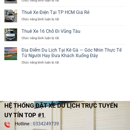
ở
Chức năng bình luận bị tắt
Môn
Xế
45
Và
Thuê
–
4-
Chỗ
Liên
Xe
Có
Thuê Xe Điện Tại TP HCM Giá Rẻ
45
Tỉnh
Quận
Tài
Chỗ
—
ở
Chức năng bình luận bị tắt
12
Xế
Dịch
Thuê
4-
4-
Vụ
Xe
45
Thuê Xe 16 Chỗ Đi Vũng Tàu
45
Nào
Điện
Chỗ
Chỗ
ở
Chức năng bình luận bị tắt
Phù
Tại
Có
Thuê
Hợp?
TP
Tài
Xe
HCM
Địa Điểm Du Lịch Tại Kê Gà — Góc Nhìn Thực Tế
Xế
16
Giá
Từ Người Hay Đưa Khách Xuống Đây
Chỗ
Rẻ
ở
Chức năng bình luận bị tắt
Đi
Địa
Vũng
Điểm
Tàu
Du
Lịch
Tại
Kê
Gà
—
HỆ THỐNG ĐẶT XE DU LỊCH TRỰC TUYẾN
Góc
Nhìn
UY TÍN TOP #1
Thực
Tế
Hotline :
0334249739
Từ