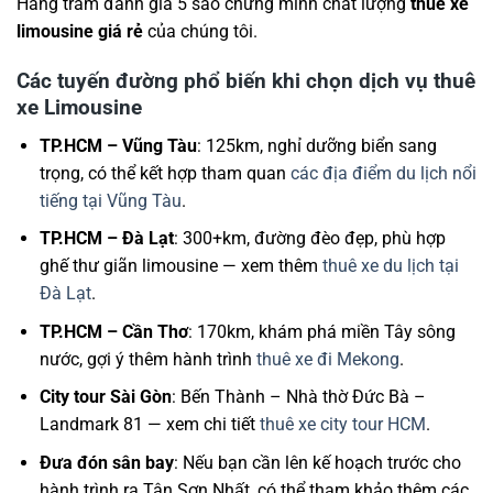
Hàng trăm đánh giá 5 sao chứng minh chất lượng
thuê xe
limousine giá rẻ
của chúng tôi.
Các tuyến đường phổ biến khi chọn dịch vụ thuê
xe Limousine
TP.HCM – Vũng Tàu
: 125km, nghỉ dưỡng biển sang
trọng, có thể kết hợp tham quan
các địa điểm du lịch nổi
tiếng tại Vũng Tàu
.
TP.HCM – Đà Lạt
: 300+km, đường đèo đẹp, phù hợp
ghế thư giãn limousine — xem thêm
thuê xe du lịch tại
Đà Lạt
.
TP.HCM – Cần Thơ
: 170km, khám phá miền Tây sông
nước, gợi ý thêm hành trình
thuê xe đi Mekong
.
City tour Sài Gòn
: Bến Thành – Nhà thờ Đức Bà –
Landmark 81 — xem chi tiết
thuê xe city tour HCM
.
Đưa đón sân bay
: Nếu bạn cần lên kế hoạch trước cho
hành trình ra Tân Sơn Nhất, có thể tham khảo thêm các