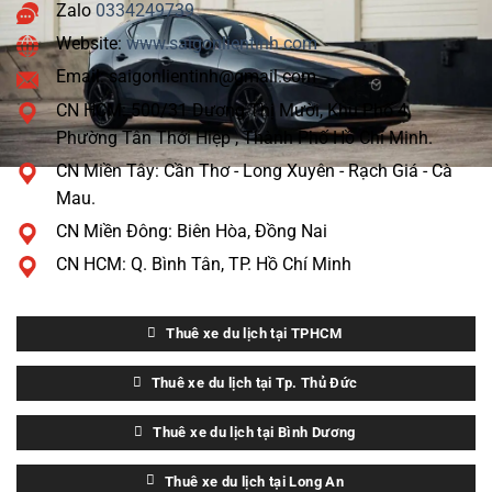
Người
Zalo
0334249739
Hay
Website:
www.saigonlientinh.com
Đưa
Khách
Email: saigonlientinh@gmail.com
Xuống
Đây
CN HCM: 500/31 Dương Thị Mười, Khu Phố 4,
Phường Tân Thới Hiệp , Thành Phố Hồ Chí Minh.
CN Miền Tây: Cần Thơ - Long Xuyên - Rạch Giá - Cà
Mau.
CN Miền Đông: Biên Hòa, Đồng Nai
CN HCM: Q. Bình Tân, TP. Hồ Chí Minh
Thuê xe du lịch tại TPHCM
Thuê xe du lịch tại Tp. Thủ Đức
Thuê xe du lịch tại Bình Dương
Thuê xe du lịch tại Long An