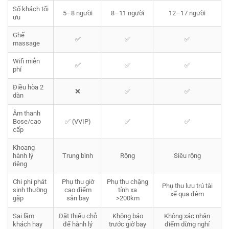
Số khách tối
5–8 người
8–11 người
12–17 người
ưu
Ghế
✅
✅
✅
massage
Wifi miễn
✅
✅
✅
phí
Điều hòa 2
❌
✅
✅
dàn
Âm thanh
Bose/cao
✅ (VVIP)
✅
✅
cấp
Khoang
hành lý
Trung bình
Rộng
Siêu rộng
riêng
Chi phí phát
Phụ thu giờ
Phụ thu chặng
Phụ thu lưu trú tài
sinh thường
cao điểm
tỉnh xa
xế qua đêm
gặp
sân bay
>200km
Sai lầm
Đặt thiếu chỗ
Không báo
Không xác nhận
khách hay
để hành lý
trước giờ bay
điểm dừng nghỉ