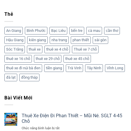
Thẻ
An Giang
Bình Phước
Bạc Liêu
bến tre
cà mau
cần thơ
Hậu Giang
kiên giang
nha trang
phan thiết
sài gòn
Sóc Trăng
thuê xe
thuê xe 4 chỗ
Thuê xe 7 chỗ
thuê xe 16 chỗ
thuê xe 29 chỗ
thuê xe 45 chỗ
thuê xe đi núi bà đen
tiền giang
Trà Vinh
Tây Ninh
Vĩnh Long
đà lạt
đồng tháp
Bài Viết Mới
Thuê Xe Điện Đi Phan Thiết – Mũi Né. SGLT 4-45
Chỗ
ở
Chức năng bình luận bị tắt