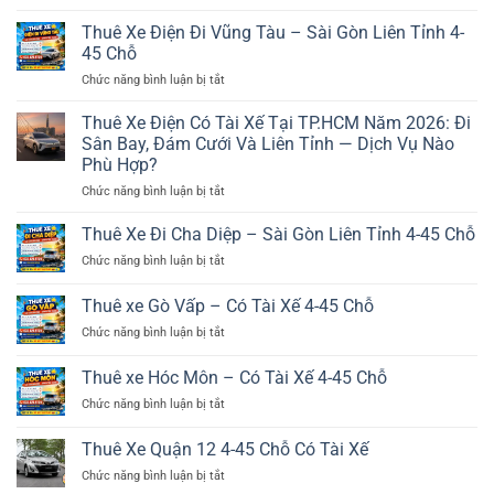
Thuê
Xe
Thuê Xe Điện Đi Vũng Tàu – Sài Gòn Liên Tỉnh 4-
Điện
45 Chỗ
Đi
ở
Chức năng bình luận bị tắt
Phan
Thuê
Thiết
Xe
Thuê Xe Điện Có Tài Xế Tại TP.HCM Năm 2026: Đi
–
Điện
Mũi
Sân Bay, Đám Cưới Và Liên Tỉnh — Dịch Vụ Nào
Đi
Né.
Phù Hợp?
Vũng
SGLT
ở
Chức năng bình luận bị tắt
Tàu
4-
Thuê
–
45
Xe
Sài
Thuê Xe Đi Cha Diệp – Sài Gòn Liên Tỉnh 4-45 Chỗ
Chỗ
Điện
Gòn
ở
Chức năng bình luận bị tắt
Có
Liên
Thuê
Tài
Tỉnh
Xe
Thuê xe Gò Vấp – Có Tài Xế 4-45 Chỗ
Xế
4-
Đi
Tại
45
ở
Chức năng bình luận bị tắt
Cha
TP.HCM
Chỗ
Thuê
Diệp
Năm
xe
–
Thuê xe Hóc Môn – Có Tài Xế 4-45 Chỗ
2026:
Gò
Sài
Đi
ở
Chức năng bình luận bị tắt
Vấp
Gòn
Sân
Thuê
–
Liên
Bay,
xe
Có
Thuê Xe Quận 12 4-45 Chỗ Có Tài Xế
Tỉnh
Đám
Hóc
Tài
4-
Cưới
ở
Chức năng bình luận bị tắt
Môn
Xế
45
Và
Thuê