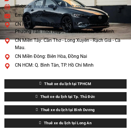
Hay
Website:
www.saigonlientinh.com
Đưa
Khách
Email: saigonlientinh@gmail.com
Xuống
Đây
CN HCM: 500/31 Dương Thị Mười, Khu Phố 4,
Phường Tân Thới Hiệp , Thành Phố Hồ Chí Minh.
CN Miền Tây: Cần Thơ - Long Xuyên - Rạch Giá - Cà
Mau.
CN Miền Đông: Biên Hòa, Đồng Nai
CN HCM: Q. Bình Tân, TP. Hồ Chí Minh
Thuê xe du lịch tại TPHCM
Thuê xe du lịch tại Tp. Thủ Đức
Thuê xe du lịch tại Bình Dương
Thuê xe du lịch tại Long An