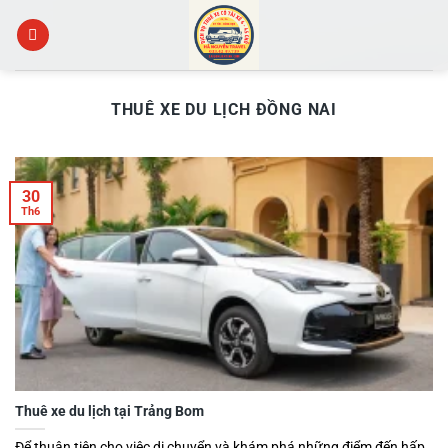
Skip
to
content
THUÊ XE DU LỊCH ĐỒNG NAI
30
Th6
Thuê xe du lịch tại Trảng Bom
Để thuận tiện cho việc di chuyển và khám phá những điểm đến hấp