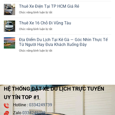
–
4-
Chỗ
Liên
Xe
Có
Thuê Xe Điện Tại TP HCM Giá Rẻ
45
Tỉnh
Quận
Tài
Chỗ
—
ở
Chức năng bình luận bị tắt
12
Xế
Dịch
Thuê
4-
4-
Vụ
Xe
45
Thuê Xe 16 Chỗ Đi Vũng Tàu
45
Nào
Điện
Chỗ
Chỗ
ở
Chức năng bình luận bị tắt
Phù
Tại
Có
Thuê
Hợp?
TP
Tài
Xe
HCM
Địa Điểm Du Lịch Tại Kê Gà — Góc Nhìn Thực Tế
Xế
16
Giá
Từ Người Hay Đưa Khách Xuống Đây
Chỗ
Rẻ
ở
Chức năng bình luận bị tắt
Đi
Địa
Vũng
Điểm
Tàu
Du
Lịch
Tại
Kê
Gà
—
HỆ THỐNG ĐẶT XE DU LỊCH TRỰC TUYẾN
Góc
Nhìn
UY TÍN TOP #1
Thực
Tế
Hotline :
0334249739
Từ
Người
Zalo
0334249739